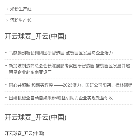
米粉生产线
河粉生产线
开云球赛_开云(中国)
马麒麟副镇长调研国研智造园 点赞园区发展与企业活力
新加坡制造商总会会长陈展鹏考察国研智造园 盛赞园区发展并邀
明星企业赴东南亚设厂
同心共超越 和谐铸辉煌 ——2023健力、国研公司阳朔、桂林团建
国研机械全自动自熟米粉/粉丝机助力企业实现效益创收
开云球赛_开云(中国)
开云球赛_开云(中国)