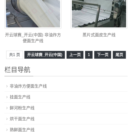
开云球赛_开云(中国) 非油炸方
蒸片式面皮生产线
便面生产线
共1 页
开云球赛_开云(中国)
上一页
1
下一页
尾页
栏目导航
非油炸方便面生产线
挂面生产线
鲜河粉生产线
烘干面生产线
熟鲜面生产线