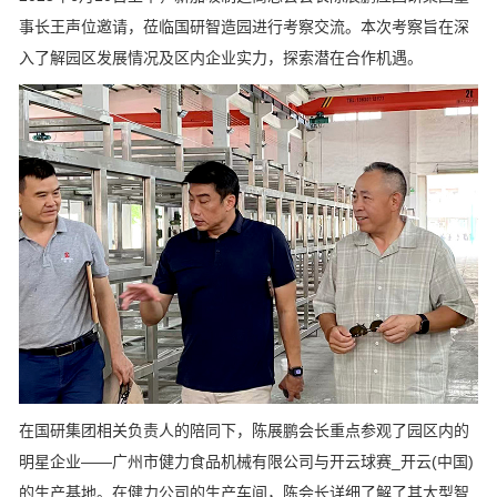
事长王声位邀请，莅临国研智造园进行考察交流。本次考察旨在深
入了解园区发展情况及区内企业实力，探索潜在合作机遇。
在国研集团相关负责人的陪同下，陈展鹏会长重点参观了园区内的
明星企业——广州市健力食品机械有限公司与开云球赛_开云(中国)
的生产基地。在健力公司的生产车间，陈会长详细了解了其大型智